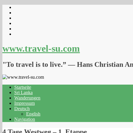
www.travel-su.com
"To travel is to live.” ― Hans Christian A
Startseite
Sri Lanka
Wanderungen
Impressum
Deutsch
English
Navigation
4 Tage Westweg – 1. Etappe