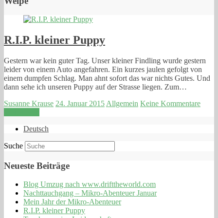
Welpe
R.I.P. kleiner Puppy
Gestern war kein guter Tag. Unser kleiner Findling wurde gestern
leider von einem Auto angefahren. Ein kurzes jaulen gefolgt von
einem dumpfen Schlag. Man ahnt sofort das war nichts Gutes. Und
dann sehe ich unseren Puppy auf der Strasse liegen. Zum…
Susanne Krause
24. Januar 2015
Allgemein
Keine Kommentare
Weiterlesen
Deutsch
Suche
Neueste Beiträge
Blog Umzug nach www.drifttheworld.com
Nachttauchgang – Mikro-Abenteuer Januar
Mein Jahr der Mikro-Abenteuer
R.I.P. kleiner Puppy