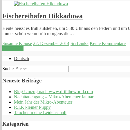
Fischereihafen Hikkaduwa
Heute heisst es früh aufstehen, um 5:30 Uhr aus den Federn und um 6
immer schön wenn früh morgens die…
Susanne Krause
22. Dezember 2014
Sri Lanka
Keine Kommentare
Weiterlesen
Deutsch
Suche
Neueste Beiträge
Blog Umzug nach www.drifttheworld.com
Nachttauchgang – Mikro-Abenteuer Januar
Mein Jahr der Mikro-Abenteuer
R.I.P. kleiner Puppy
Tauchen meine Leidenschaft
Kategorien