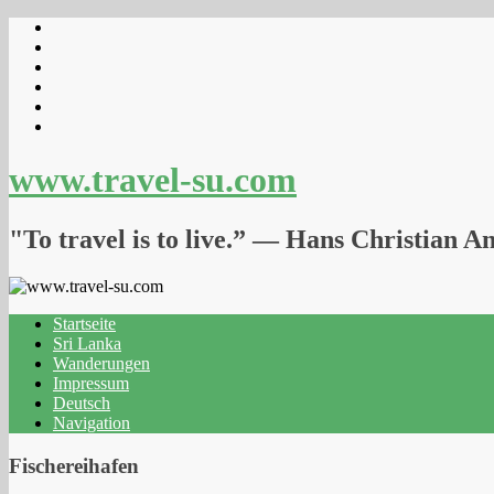
www.travel-su.com
"To travel is to live.” ― Hans Christian A
Startseite
Sri Lanka
Wanderungen
Impressum
Deutsch
Navigation
Fischereihafen