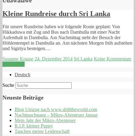
Udawalawe
Kleine Rundreise durch Sri Lanka
Für unsere Rundreise haben wir folgende Route geplant: Von
Hikkaduwa mit Zug und Bus nach Dambulla mit einer Nacht
Aufenthalt in Dambulla. Am Nachmittag steht der Besuch der
Höhlentempel in Dambulla an. Am nächsten Morgen früh aufstehen
und Sigiriya besteigen.…
Susanne Krause
24. Dezember 2014
Sri Lanka
Keine Kommentare
Weiterlesen
Deutsch
Suche
Neueste Beiträge
Blog Umzug nach www.drifttheworld.com
Nachttauchgang – Mikro-Abenteuer Januar
Mein Jahr der Mikro-Abenteuer
R.I.P. kleiner Puppy
Tauchen meine Leidenschaft