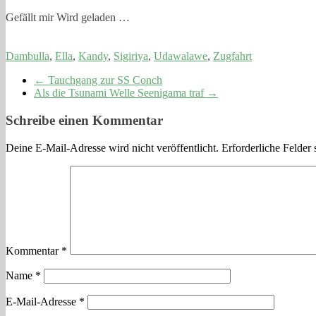
Gefällt mir
Wird geladen …
Dambulla
,
Ella
,
Kandy
,
Sigiriya
,
Udawalawe
,
Zugfahrt
←
Tauchgang zur SS Conch
Als die Tsunami Welle Seenigama traf
→
Schreibe einen Kommentar
Deine E-Mail-Adresse wird nicht veröffentlicht.
Erforderliche Felder 
Kommentar
*
Name
*
E-Mail-Adresse
*