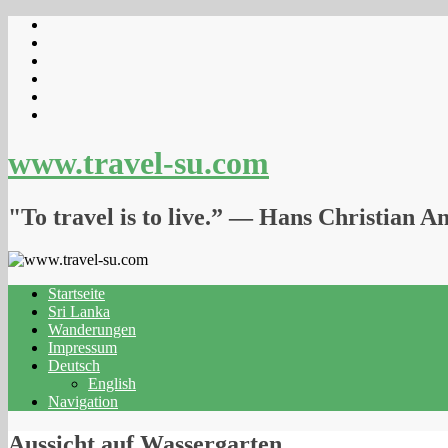
www.travel-su.com
"To travel is to live.” ― Hans Christian A
Startseite
Sri Lanka
Wanderungen
Impressum
Deutsch
English
Navigation
Aussicht auf Wassergarten