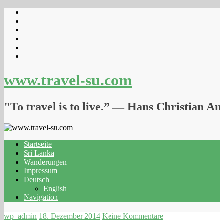
www.travel-su.com
"To travel is to live.” ― Hans Christian A
Startseite
Sri Lanka
Wanderungen
Impressum
Deutsch
English
Navigation
wp_admin
18. Dezember 2014
Keine Kommentare