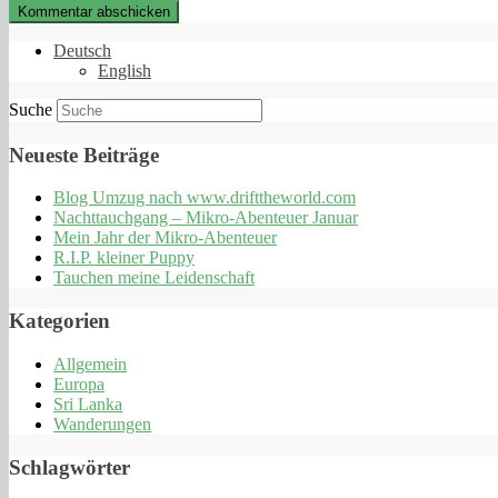
Deutsch
English
Suche
Neueste Beiträge
Blog Umzug nach www.drifttheworld.com
Nachttauchgang – Mikro-Abenteuer Januar
Mein Jahr der Mikro-Abenteuer
R.I.P. kleiner Puppy
Tauchen meine Leidenschaft
Kategorien
Allgemein
Europa
Sri Lanka
Wanderungen
Schlagwörter