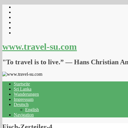
www.travel-su.com
"To travel is to live.” ― Hans Christian A
Startseite
Sri Lanka
Wanderungen
Impressum
Deutsch
English
Navigation
Fisch-Zerteiler-4