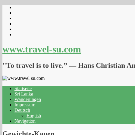
www.travel-su.com
"To travel is to live.” ― Hans Christian A
Startseite
Sri Lanka
Wanderungen
Impressum
Deutsch
English
Navigation
Gewichte-Kauen